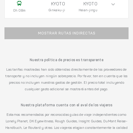
KYOTO
KYOTO
Ginkaku-ji
Heian-jingu
0h 08m
MOSTRAR RUTAS INDIRECTAS
Nuestra política de precios es transparente
Las tarifas mostradas han sido obtenidas directamente de los proveedores de
transporte y no incluyen ningún sobreprecio. Por favor, ten en cuenta que los
precios no incluyen nuestros gastos de gestión. El precio total incluyendo
cualquier gasto adicional se mostrará antes del pago.
Nuestra plataforma cuenta con el aval de los viajeros
Estamos recomendados por reconocidas guías de viaje independientes como
Lonely Planet, DK Eyewitness, Rough Guides, Insight Guides, DuMont Reise-
Handbuch, Le Routard y otras. Los viajeros elogian constantemente la calidad