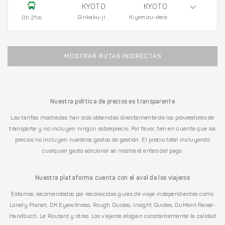
KYOTO
KYOTO
Ginkaku-ji
Kiyomizu-dera
0h 21m
MOSTRAR RUTAS INDIRECTAS
Nuestra política de precios es transparente
Las tarifas mostradas han sido obtenidas directamente de los proveedores de
transporte y no incluyen ningún sobreprecio. Por favor, ten en cuenta que los
precios no incluyen nuestros gastos de gestión. El precio total incluyendo
cualquier gasto adicional se mostrará antes del pago.
Nuestra plataforma cuenta con el aval de los viajeros
Estamos recomendados por reconocidas guías de viaje independientes como
Lonely Planet, DK Eyewitness, Rough Guides, Insight Guides, DuMont Reise-
Handbuch, Le Routard y otras. Los viajeros elogian constantemente la calidad