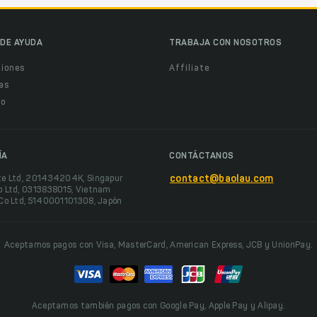
DE AYUDA
TRABAJA CON NOSOTROS
ciones
Affiliate
as
o
ÍA
CONTÁCTANOS
te Ltd, 201434204K, Singapur
contact@baolau.com
o Ltd, 0313838015, Vietnam
 Co Ltd, 5140001101308, Japón
Aceptamos pagos con Visa, MasterCard, American Express, JCB y UnionPay.
Aceptamos también pagos con Google Pay, Apple Pay y Alipay.