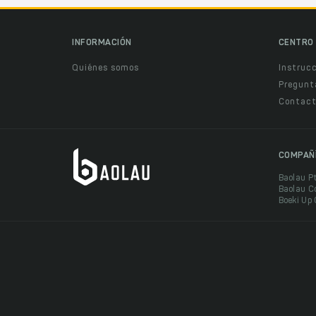
INFORMACIÓN
CENTRO 
Quiénes somos
Instruc
Pregunt
Contact
COMPAÑ
Baolau P
Baolau C
Boeki Up