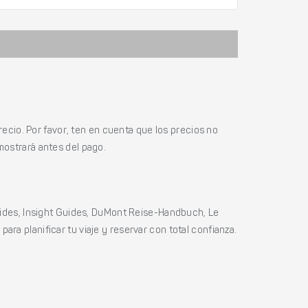
ecio. Por favor, ten en cuenta que los precios no
mostrará antes del pago.
ides, Insight Guides, DuMont Reise-Handbuch, Le
ara planificar tu viaje y reservar con total confianza.