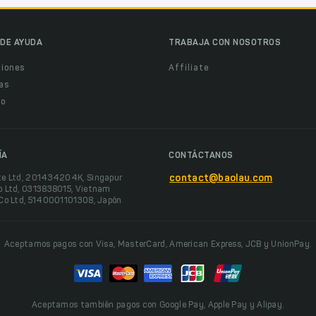
DE AYUDA
TRABAJA CON NOSOTROS
ciones
Affiliate
as
o
ÍA
CONTÁCTANOS
te Ltd, 201434204K, Singapur
contact@baolau.com
o Ltd, 0313838015, Vietnam
 Co Ltd, 5140001101308, Japón
Aceptamos pagos con Visa, MasterCard, American Express, JCB y UnionPay.
Aceptamos también pagos con Google Pay, Apple Pay y Alipay.