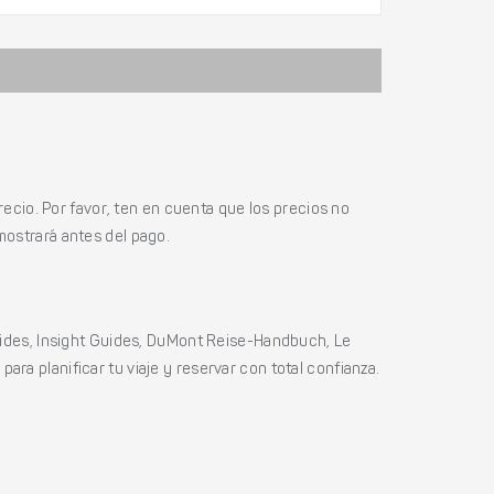
ecio. Por favor, ten en cuenta que los precios no
mostrará antes del pago.
ides, Insight Guides, DuMont Reise-Handbuch, Le
ara planificar tu viaje y reservar con total confianza.