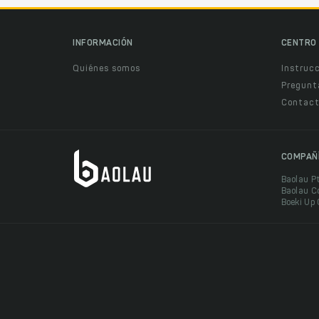
INFORMACIÓN
CENTRO 
Quiénes somos
Instruc
Pregunt
Contact
COMPAÑ
Baolau P
Baolau C
Boeki Up