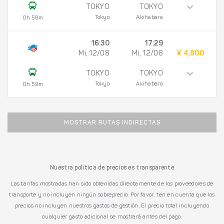
TOKYO
TOKYO
Tokyo
Akihabara
0h 59m
16:30
17:29
Mi, 12/08
Mi, 12/08
¥ 4,800
TOKYO
TOKYO
Tokyo
Akihabara
0h 59m
MOSTRAR RUTAS INDIRECTAS
Nuestra política de precios es transparente
Las tarifas mostradas han sido obtenidas directamente de los proveedores de
transporte y no incluyen ningún sobreprecio. Por favor, ten en cuenta que los
precios no incluyen nuestros gastos de gestión. El precio total incluyendo
cualquier gasto adicional se mostrará antes del pago.