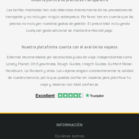
Nuestra política de precios es transparente
Las tarifas mostradas han sido obtenidas directamente de los proveedores de
transporte y no incluyen ningún sobreprecio. Por favor, ten en cuenta que los
precios no incluyen nuestros gastos de gestión. El precio total incluyendo
cualquier gasto adicional se mostrará antes del pago.
Nuestra plataforma cuenta con el aval de los viajeros
Estamos recomendados por reconocidas guías de viaje independientes como
Lonely Planet, DK Eyewitness, Rough Guides, Insight Guides, DuMont Reise-
Handbuch, Le Routard y otras. Los viajeros elogian constantemente la calidad
de nuestro servicio, por lo que puedes confiar en nosotros para planificar tu
viaje y reservar con total confianza.
INFORMACIÓN
Quiénes somos