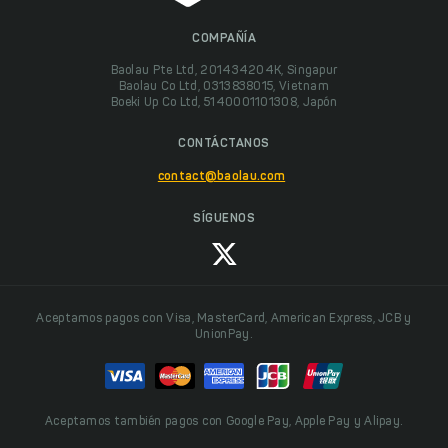
COMPAÑÍA
Baolau Pte Ltd, 201434204K, Singapur
Baolau Co Ltd, 0313838015, Vietnam
Boeki Up Co Ltd, 5140001101308, Japón
CONTÁCTANOS
contact@baolau.com
SÍGUENOS
Aceptamos pagos con Visa, MasterCard, American Express, JCB y
UnionPay.
Aceptamos también pagos con Google Pay, Apple Pay y Alipay.