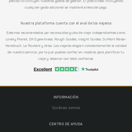
precios no incluyen nuestros gastos de gestión. El precio total incluyendo
cualquier gasto adicional se mostrará antes del pago.
Nuestra plataforma cuenta con el aval de los viajeros
Estamos recomendados por reconocidas guías de viaje independientes como
Lonely Planet, DK Eyewitness, Rough Guides, Insight Guides, DuMont Reise-
Handbuch, Le Routard y otras. Los viajeros elogian constantemente la calidad
de nuestro servicio, por lo que puedes confiar en nosotros para planificar tu
viaje y reservar con total confianza.
INFORMACIÓN
Quiénes somos
CENTRO DE AYUDA