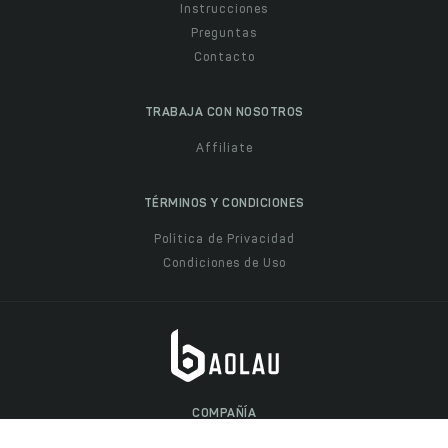
Instrucciones
Preguntas
Contacto
TRABAJA CON NOSOTROS
Affiliate
TÉRMINOS Y CONDICIONES
Política de Privacidad
Condiciones de Uso
COMPAÑÍA
Baolau Pte Ltd, 201434204K, Singapur