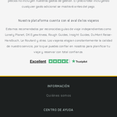
precios no incluyen nuestros gastos de gestión. El precio total incluyendo
cualquier gasto adicional se mostrará antes del pago.
Nuestra plataforma cuenta con el aval de los viajeros
Estamos recomendados por reconocidas guías de viaje independientes como
Lonely Planet, DK Eyewitness, Rough Guides, Insight Guides, DuMont Reise-
Handbuch, Le Routard y otras. Los viajeros elogian constantemente la calidad
de nuestro servicio, por lo que puedes confiar en nosotros para planificar tu
viaje y reservar con total confianza.
INFORMACIÓN
Quiénes somos
CENTRO DE AYUDA