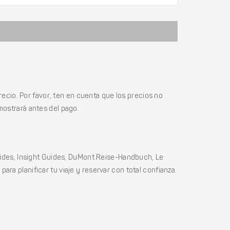
ecio. Por favor, ten en cuenta que los precios no
mostrará antes del pago.
ides, Insight Guides, DuMont Reise-Handbuch, Le
ara planificar tu viaje y reservar con total confianza.