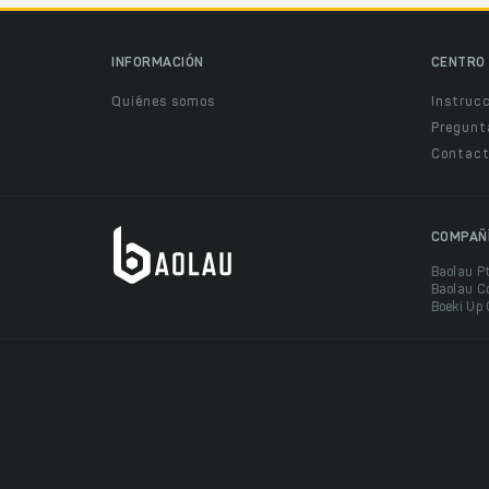
INFORMACIÓN
CENTRO 
Quiénes somos
Instruc
Pregunt
Contact
COMPAÑ
Baolau P
Baolau C
Boeki Up