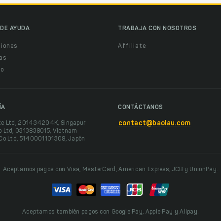
DE AYUDA
TRABAJA CON NOSOTROS
ciones
Affiliate
as
o
ÍA
CONTÁCTANOS
te Ltd, 201434204K, Singapur
contact@baolau.com
o Ltd, 0313838015, Vietnam
 Co Ltd, 5140001101308, Japón
Aceptamos pagos con Visa, MasterCard, American Express, JCB y UnionPay.
Aceptamos también pagos con Google Pay, Apple Pay y Alipay.