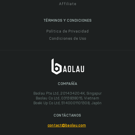
Affiliate
TÉRMINOS Y CONDICIONES
Política de Privacidad
Condiciones de Uso
COMPAÑÍA
Baolau Pte Ltd, 201434204K, Singapur
Baolau Co Ltd, 0313838015, Vietnam
Boeki Up Co Ltd, 5140001101308, Japón
CONTÁCTANOS
contact@baolau.com