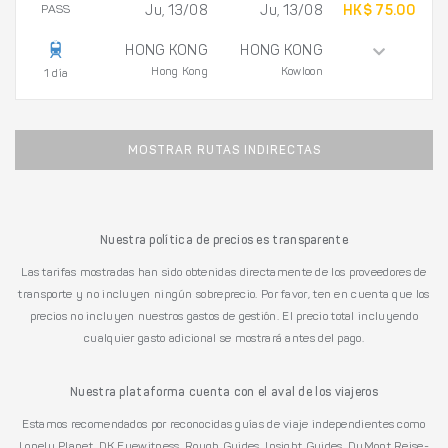
PASS
Ju, 13/08
Ju, 13/08
HK$ 75.00
HONG KONG
HONG KONG
Hong Kong
Kowloon
1 día
MOSTRAR RUTAS INDIRECTAS
Nuestra política de precios es transparente
Las tarifas mostradas han sido obtenidas directamente de los proveedores de
transporte y no incluyen ningún sobreprecio. Por favor, ten en cuenta que los
precios no incluyen nuestros gastos de gestión. El precio total incluyendo
cualquier gasto adicional se mostrará antes del pago.
Nuestra plataforma cuenta con el aval de los viajeros
Estamos recomendados por reconocidas guías de viaje independientes como
Lonely Planet, DK Eyewitness, Rough Guides, Insight Guides, DuMont Reise-