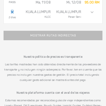
PASS
Ma, 11/08
Mi, 12/08
95.00 RM
KUALA LUMPUR
KUALA LUMPUR
KLCC
Pasar Seni
2 días
MOSTRAR RUTAS INDIRECTAS
Nuestra política de precios es transparente
Las tarifas mostradas han sido obtenidas directamente de los proveedores de
transporte y no incluyen ningún sobreprecio. Por favor, ten en cuenta que los
precios no incluyen nuestros gastos de gestión. El precio total incluyendo
cualquier gasto adicional se mostrará antes del pago.
Nuestra plataforma cuenta con el aval de los viajeros
Estamos recomendados por reconocidas guías de viaje independientes como
Lonely Planet, DK Eyewitness, Rough Guides, Insight Guides, DuMont Reise-