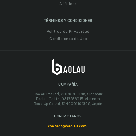
Affiliate
TÉRMINOS Y CONDICIONES
Política de Privacidad
Condiciones de Uso
COMPAÑÍA
Baolau Pte Ltd, 201434204K, Singapur
Baolau Co Ltd, 0313838015, Vietnam
Boeki Up Co Ltd, 5140001101308, Japón
CONTÁCTANOS
contact@baolau.com