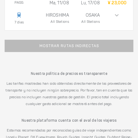
PASS
Ma, 11/08
Lu, 17/08
¥ 23,000
HIROSHIMA
OSAKA
All Stations
All Stations
7 días
MOSTRAR RUTAS INDIRECTAS
Nuestra política de precios es transparente
Las tarifas mostradas han sido obtenidas directamente de los proveedores de
transporte y no incluyen ningún sobreprecio. Por favor, ten en cuenta que los
precios no incluyen nuestros gastos de gestión. El precio total incluyendo
cualquier gasto adicional se mostrará antes del pago.
Nuestra plataforma cuenta con el aval de los viajeros
Estamos recomendados por reconocidas guías de viaje independientes como
Lonely Planet, DK Eyewitness, Rough Guides, Insight Guides, DuMont Reise-