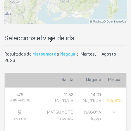
@ Mapbox @ OpenStreetMap
Selecciona el viaje de ida
Resultados de
Matsumoto
a
Nagoya
el
Martes, 11 Agosto
2026
Salida
Llegada
Precio
11:53
14:01
SHINANO 10
Ma, 11/08
Ma, 11/08
¥ 5,610
MATSUMOTO
NAGOYA
Matsumoto
Nagoya
2h 08m