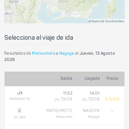
@ Mapbox @ OpenStreetMap
Selecciona el viaje de ida
Resultados de
Matsumoto
a
Nagoya
el
Jueves, 13 Agosto
2026
Salida
Llegada
Precio
11:53
14:01
SHINANO 10
Ju, 13/08
Ju, 13/08
¥ 5,610
MATSUMOTO
NAGOYA
Matsumoto
Nagoya
2h 08m