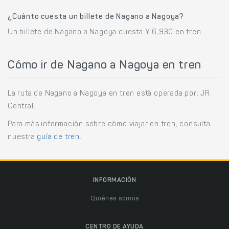
¿Cuánto cuesta un billete de Nagano a Nagoya?
Un billete de Nagano a Nagoya cuesta ¥ 6,930 en tren.
Cómo ir de Nagano a Nagoya en tren
La ruta de Nagano a Nagoya en tren está operada por: JR
Central.
Para más información sobre cómo viajar en tren, consulta
nuestra
guía de tren
.
INFORMACIÓN
Quiénes somos
CENTRO DE AYUDA