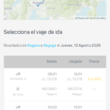
@ Mapbox @ OpenStreetMap
Selecciona el viaje de ida
Resultados de
Nagano
a
Nagoya
el
Jueves, 13 Agosto 2026
Salida
Llegada
Precio
09:01
12:01
SHINANO 6
Ju, 13/08
Ju, 13/08
¥ 6,930
NAGANO
NAGOYA
Nagano
Nagoya
3h 00m
10:00
13:01