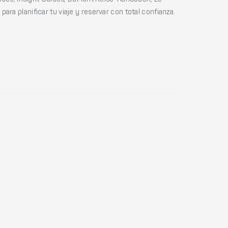
ides, Insight Guides, DuMont Reise-Handbuch, Le
ara planificar tu viaje y reservar con total confianza.