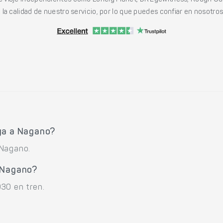
viaje independientes como Lonely Planet, DK Eyewitness, Rough Gu
a calidad de nuestro servicio, por lo que puedes confiar en nosotros p
ya a Nagano?
 Nagano.
a Nagano?
30 en tren.