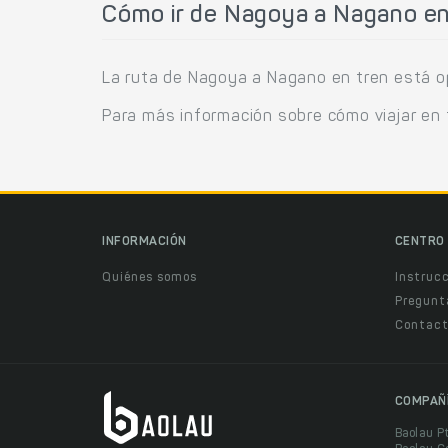
Cómo ir de Nagoya a Nagano en
La ruta de Nagoya a Nagano en tren está op
Para más información sobre cómo viajar en 
INFORMACIÓN
CENTRO 
Quiénes somos
Instruc
Pregunt
Contact
COMPAÑ
Baolau P