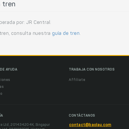
 tren
erada por: JR Central.
tren, consulta nuestra
guía de tren
.
DE AYUDA
TRABAJA CON NOSOTROS
ciones
Affiliate
as
o
ÍA
CONTÁCTANOS
te Ltd, 201434204K, Singapur
contact@baolau.com