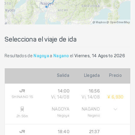
@ Mapbox @ OpenStreetMap
Selecciona el viaje de ida
Resultados de
Nagoya
a
Nagano
el
Viernes, 14 Agosto 2026
Salida
Llegada
Precio
14:00
16:56
SHINANO 15
Vi, 14/08
Vi, 14/08
¥ 6,930
NAGOYA
NAGANO
Nagoya
Nagano
2h 56m
18:40
21:37