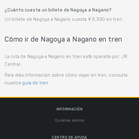
¿Cuánto cuesta un billete de Nagoya a Nagano?
Un billete de Nagoya a Nagano cuesta ¥ 6,930 en tren.
Cómo ir de Nagoya a Nagano en tren
La ruta de Nagoya a Nagano en tren está operada por: JR
Central.
Para más información sobre cómo viajar en tren, consulta
nuestra
guía de tren
.
INFORMACIÓN
Quiénes somos
CENTRO DE AYUDA