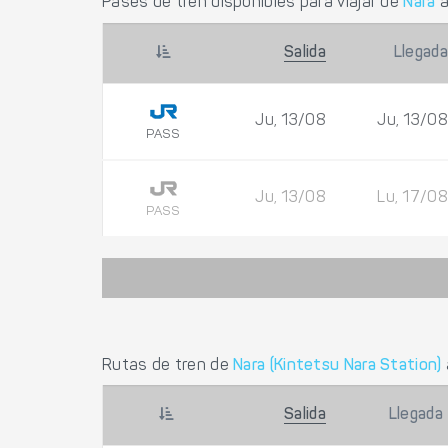
Pases de tren disponibles para viajar de
Nara
Salida
Llegada
Ju, 13/08
Ju, 13/08
PASS
Ju, 13/08
Lu, 17/08
PASS
Rutas de tren de
Nara (Kintetsu Nara Station)
Salida
Llegada