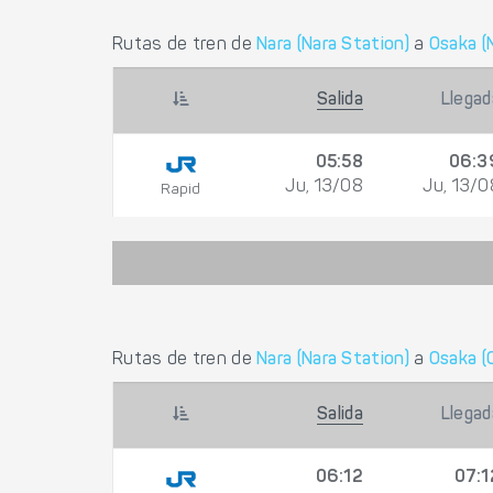
Rutas de tren de
Nara (Nara Station)
a
Osaka (
Salida
Llegad
05:58
06:3
Ju, 13/08
Ju, 13/0
Rapid
Rutas de tren de
Nara (Nara Station)
a
Osaka (
Salida
Llegad
06:12
07:1