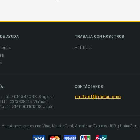
DE AYUDA
TRABAJA CON NOSOTROS
ciones
Affiliate
as
o
ÍA
CONTÁCTANOS
te Ltd, 201434204K, Singapur
contact@baolau.com
o Ltd, 0313838015, Vietnam
 Co Ltd, 5140001101308, Japón
Aceptamos pagos con Visa, MasterCard, American Express, JCB y UnionPay.