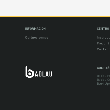
INFORMACIÓN
CENTRO 
Quiénes somos
Instruc
Pregunt
Contact
COMPAÑ
Baolau P
Baolau C
Boeki Up