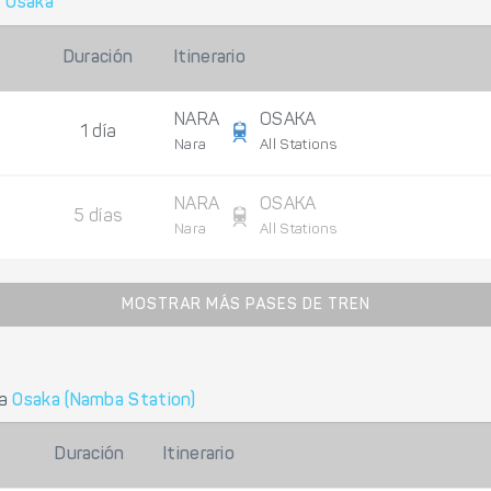
a
Osaka
Duración
Itinerario
NARA
OSAKA
1 día
Nara
All Stations
NARA
OSAKA
5 días
Nara
All Stations
MOSTRAR MÁS PASES DE TREN
a
Osaka (Namba Station)
Duración
Itinerario