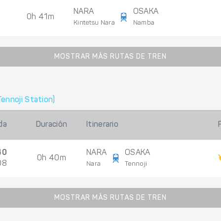
NARA
OSAKA
0h 41m
Kintetsu Nara
Namba
MOSTRAR MÁS RUTAS DE TREN
Tennoji Station)
da
Duración
Itinerario
40
NARA
OSAKA
0h 40m
08
Nara
Tennoji
MOSTRAR MÁS RUTAS DE TREN