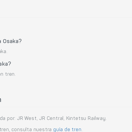
 a Osaka?
aka.
saka?
n tren.
n
da por: JR West, JR Central, Kintetsu Railway.
tren, consulta nuestra
guía de tren
.