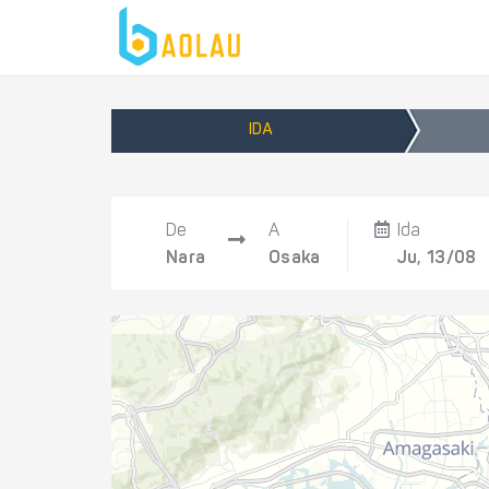
IDA
De
A
Ida
Nara
Osaka
Ju, 13/08