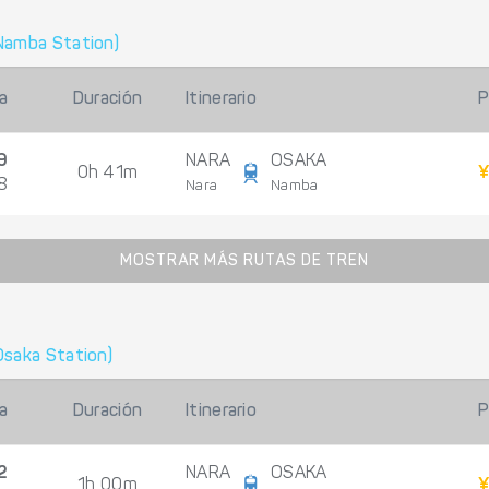
Namba Station)
a
Duración
Itinerario
P
9
NARA
OSAKA
0h 41m
¥
8
Nara
Namba
MOSTRAR MÁS RUTAS DE TREN
Osaka Station)
a
Duración
Itinerario
P
2
NARA
OSAKA
1h 00m
¥