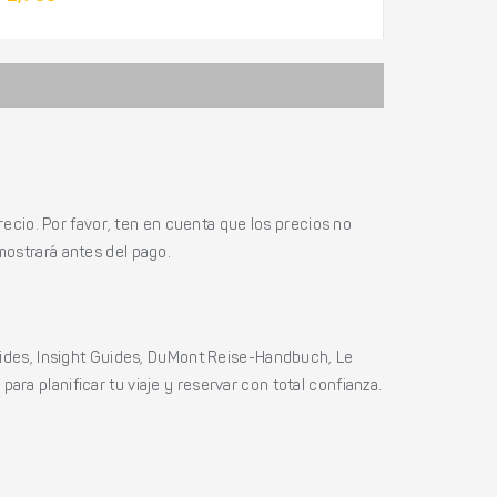
ecio. Por favor, ten en cuenta que los precios no
mostrará antes del pago.
ides, Insight Guides, DuMont Reise-Handbuch, Le
ara planificar tu viaje y reservar con total confianza.