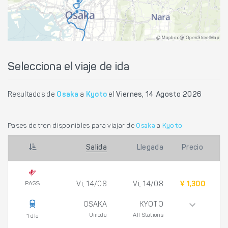
@ Mapbox @ OpenStreetMap
Selecciona el viaje de ida
Resultados de
Osaka
a
Kyoto
el
Viernes, 14 Agosto 2026
Pases de tren disponibles para viajar de
Osaka
a
Kyoto
Salida
Llegada
Precio
PASS
Vi, 14/08
Vi, 14/08
¥ 1,300
OSAKA
KYOTO
Umeda
All Stations
1 día