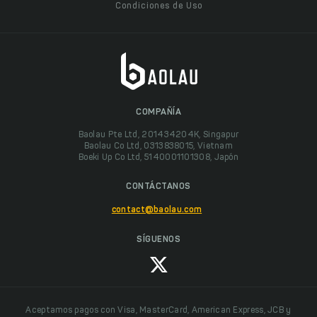
Condiciones de Uso
COMPAÑÍA
Baolau Pte Ltd, 201434204K, Singapur
Baolau Co Ltd, 0313838015, Vietnam
Boeki Up Co Ltd, 5140001101308, Japón
CONTÁCTANOS
contact@baolau.com
SÍGUENOS
Aceptamos pagos con Visa, MasterCard, American Express, JCB y