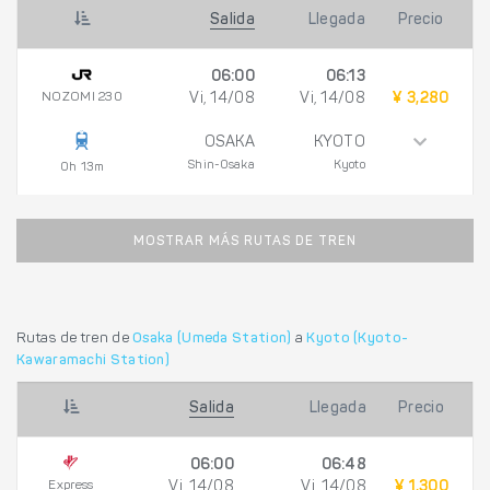
Salida
Llegada
Precio
06:00
06:13
NOZOMI 230
Vi, 14/08
Vi, 14/08
¥ 3,280
OSAKA
KYOTO
Shin-Osaka
Kyoto
0h 13m
MOSTRAR MÁS RUTAS DE TREN
Rutas de tren de
Osaka (Umeda Station)
a
Kyoto (Kyoto-
Kawaramachi Station)
Salida
Llegada
Precio
06:00
06:48
Express
Vi, 14/08
Vi, 14/08
¥ 1,300