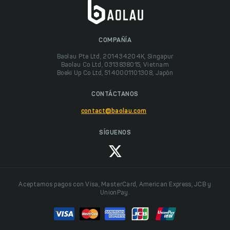
COMPAÑÍA
Baolau Pte Ltd, 201434204K, Singapur
Baolau Co Ltd, 0313838015, Vietnam
Boeki Up Co Ltd, 5140001101308, Japón
CONTÁCTANOS
contact@baolau.com
SÍGUENOS
Aceptamos pagos con Visa, MasterCard, American Express, JCB y
UnionPay.