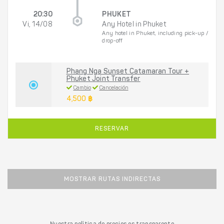
20:30
PHUKET
Vi, 14/08
Any Hotel in Phuket
Any hotel in Phuket, including pick-up /
drop-off
Phang Nga Sunset Catamaran Tour +
Phuket Joint Transfer
Cambio
Cancelación
4,500 ฿
RESERVAR
MOSTRAR RUTAS INDIRECTAS