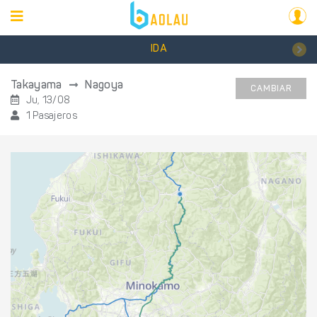
IDA
Takayama
Nagoya
CAMBIAR
Ju, 13/08
1 Pasajeros