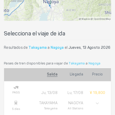
@ Mapbox @ OpenStreetMap
Selecciona el viaje de ida
Resultados de
Takayama
a
Nagoya
el
Jueves, 13 Agosto 2026
Pases de tren disponibles para viajar de
Takayama
a
Nagoya
Salida
Llegada
Precio
PASS
Ju, 13/08
Lu, 17/08
¥ 19,800
TAKAYAMA
NAGOYA
Takayama
All Stations
5 días