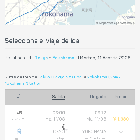
@ Mapbox @ OpenStreetMap
Selecciona el viaje de ida
Resultados de
Tokyo
a
Yokohama
el
Martes, 11 Agosto 2026
Rutas de tren de
Tokyo (Tokyo Station)
a
Yokohama (Shin-
Yokohama Station)
Salida
Llegada
Precio
06:00
06:17
NOZOMI 1
Ma, 11/08
Ma, 11/08
¥ 1,380
TOKYO
YOKOHAMA
Tokyo
Shin-Yokohama
0h 17m