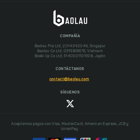
COMPAÑÍA
Baolau Pte Ltd, 201434204K, Singapur
Baolau Co Ltd, 0313838015, Vietnam
Boeki Up Co Ltd, 5140001101308, Japón
CONTÁCTANOS
contact@baolau.com
SÍGUENOS
Aceptamos pagos con Visa, MasterCard, American Express, JCB y
UnionPay.