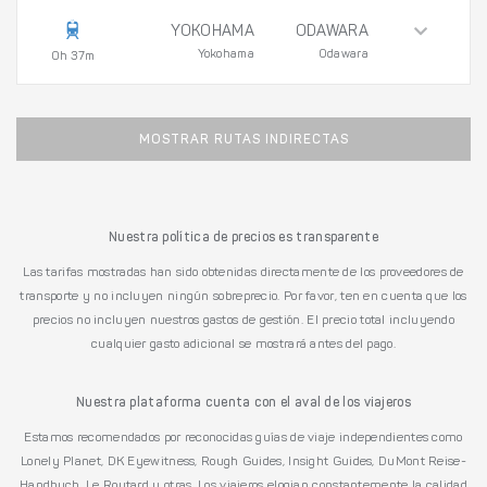
YOKOHAMA
ODAWARA
Yokohama
Odawara
0h 37m
MOSTRAR RUTAS INDIRECTAS
Nuestra política de precios es transparente
Las tarifas mostradas han sido obtenidas directamente de los proveedores de
transporte y no incluyen ningún sobreprecio. Por favor, ten en cuenta que los
precios no incluyen nuestros gastos de gestión. El precio total incluyendo
cualquier gasto adicional se mostrará antes del pago.
Nuestra plataforma cuenta con el aval de los viajeros
Estamos recomendados por reconocidas guías de viaje independientes como
Lonely Planet, DK Eyewitness, Rough Guides, Insight Guides, DuMont Reise-
Handbuch, Le Routard y otras. Los viajeros elogian constantemente la calidad