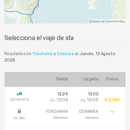
@ Mapbox @ OpenStreetMap
Selecciona el viaje de ida
Resultados de
Yokohama
a
Odawara
el
Jueves, 13 Agosto
2026
Salida
Llegada
Precio
12:24
13:00
ODORIKO 9
Ju, 13/08
Ju, 13/08
¥ 2,060
YOKOHAMA
ODAWARA
Yokohama
Odawara
0h 36m