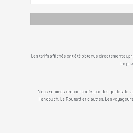
Les tarifs affichés ont été obtenus directement auprè
Le pri
Nous sommes recommandés par des guides de voya
Handbuch, Le Routard et d’autres. Les voyageurs 