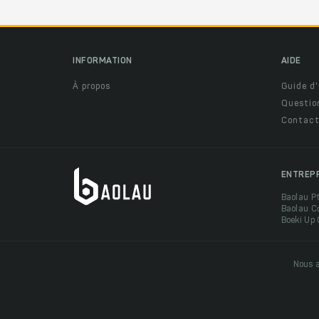
INFORMATION
AIDE
À propos
Guide d'
Questio
Contact
ENTREP
Baolau P
Baolau C
Boeki Up
Nous a