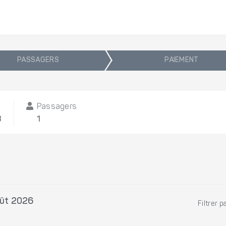
PASSAGERS
PAIEMENT
Passagers
8
1
oût 2026
Filtrer p