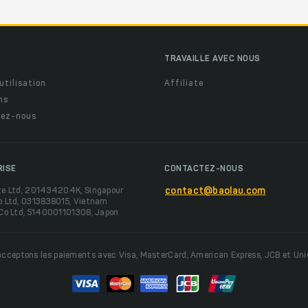
TRAVAILLE AVEC NOUS
utilisation
Affiliate
ns
ez-nous
RISE
CONTACTEZ-NOUS
te Ltd, 201434204K, Singapour
contact@baolau.com
o Ltd, 0313838015, Vietnam
 Co Ltd, 5140001101308, Japon
cceptons les paiements avec Visa, MasterCard, American Express, JCB et Un