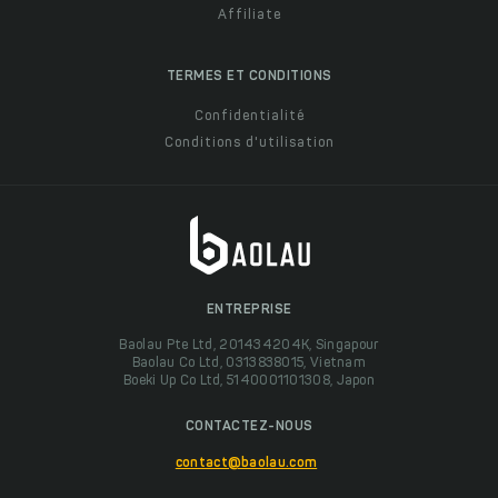
Affiliate
TERMES ET CONDITIONS
Confidentialité
Conditions d'utilisation
ENTREPRISE
Baolau Pte Ltd, 201434204K, Singapour
Baolau Co Ltd, 0313838015, Vietnam
Boeki Up Co Ltd, 5140001101308, Japon
CONTACTEZ-NOUS
contact@baolau.com