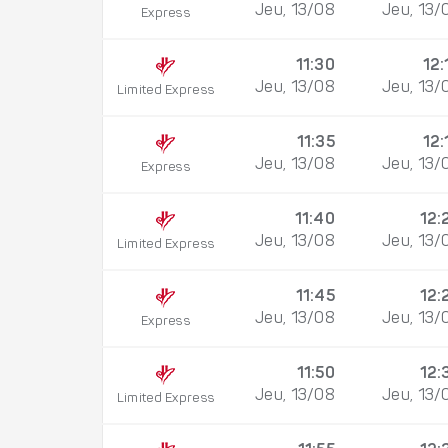
Jeu, 13/08
Jeu, 13/
Express
11:30
12:
Jeu, 13/08
Jeu, 13/
Limited Express
11:35
12:
Jeu, 13/08
Jeu, 13/
Express
11:40
12:
Jeu, 13/08
Jeu, 13/
Limited Express
11:45
12:
Jeu, 13/08
Jeu, 13/
Express
11:50
12:
Jeu, 13/08
Jeu, 13/
Limited Express