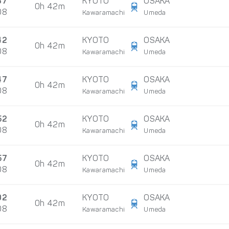
37
KYOTO
OSAKA
0h 42m
08
Kawaramachi
Umeda
42
KYOTO
OSAKA
0h 42m
08
Kawaramachi
Umeda
47
KYOTO
OSAKA
0h 42m
08
Kawaramachi
Umeda
52
KYOTO
OSAKA
0h 42m
08
Kawaramachi
Umeda
57
KYOTO
OSAKA
0h 42m
08
Kawaramachi
Umeda
02
KYOTO
OSAKA
0h 42m
08
Kawaramachi
Umeda