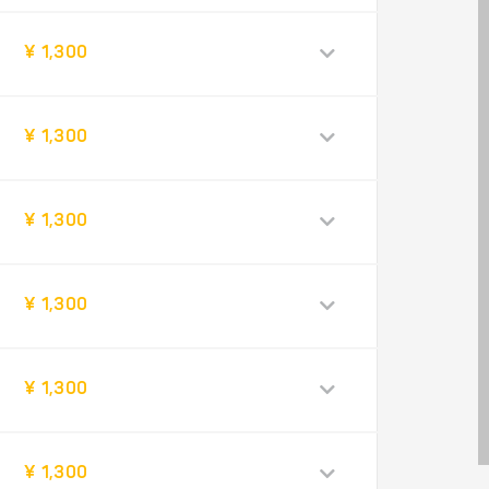
¥ 1,300
¥ 1,300
¥ 1,300
¥ 1,300
¥ 1,300
¥ 1,300