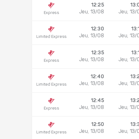
12:25
13:
Jeu, 13/08
Jeu, 13/
Express
12:30
13:
Jeu, 13/08
Jeu, 13/
Limited Express
12:35
13:
Jeu, 13/08
Jeu, 13/
Express
12:40
13:
Jeu, 13/08
Jeu, 13/
Limited Express
12:45
13:
Jeu, 13/08
Jeu, 13/
Express
12:50
13:
Jeu, 13/08
Jeu, 13/
Limited Express