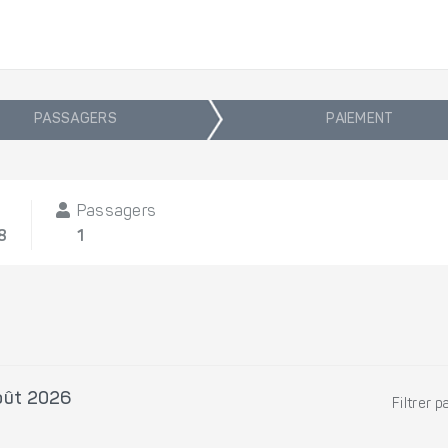
PASSAGERS
PAIEMENT
Passagers
8
1
Août 2026
Filtrer p