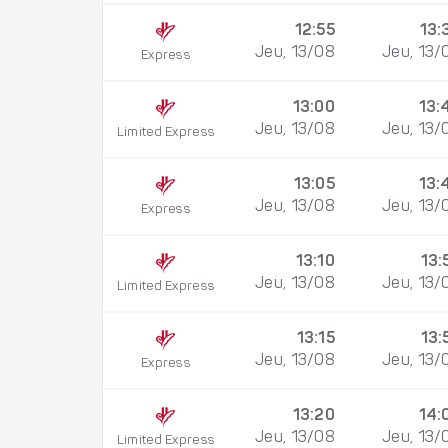
12:55
13:
Jeu, 13/08
Jeu, 13/
Express
13:00
13:
Jeu, 13/08
Jeu, 13/
Limited Express
13:05
13:
Jeu, 13/08
Jeu, 13/
Express
13:10
13:
Jeu, 13/08
Jeu, 13/
Limited Express
13:15
13:
Jeu, 13/08
Jeu, 13/
Express
13:20
14:
Jeu, 13/08
Jeu, 13/
Limited Express