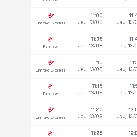
11:00
11:
Jeu, 13/08
Jeu, 13/
Limited Express
11:05
11:
Jeu, 13/08
Jeu, 13/
Express
11:10
11:
Jeu, 13/08
Jeu, 13/
Limited Express
11:15
11:
Jeu, 13/08
Jeu, 13/
Express
11:20
12:
Jeu, 13/08
Jeu, 13/
Limited Express
11:25
12: