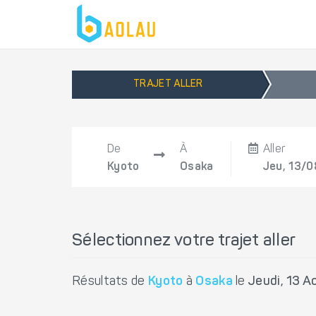
TRAJET ALLER
De
À
Aller
Kyoto
Osaka
Jeu, 13/0
Sélectionnez votre trajet aller
Résultats de
Kyoto
à
Osaka
le
Jeudi, 13 