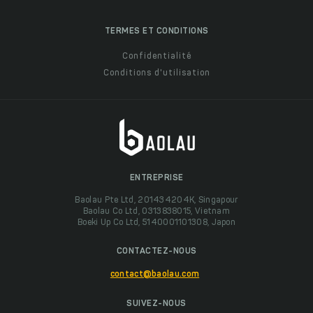
TERMES ET CONDITIONS
Confidentialité
Conditions d'utilisation
ENTREPRISE
Baolau Pte Ltd, 201434204K, Singapour
Baolau Co Ltd, 0313838015, Vietnam
Boeki Up Co Ltd, 5140001101308, Japon
CONTACTEZ-NOUS
contact@baolau.com
SUIVEZ-NOUS