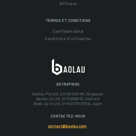
Affiliate
TERMES ET CONDITIONS
Confidentialité
Conditions d'utilisation
ENTREPRISE
Baolau Pte Ltd, 201434204K, Singapour
Baolau Co Ltd, 0313838015, Vietnam
Boeki Up Co Ltd, 5140001101308, Japon
CONTACTEZ-NOUS
contact@baolau.com