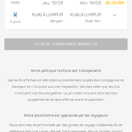
PASS
Jeu, 13/08
Ven, 14/08
95.00 RM
KUALA LUMPUR
KUALA LUMPUR
Bangsar
Pasar Seni
2 jours
PLUS DE ITINÉRAIRES INDIRECTS
Notre politique tarifaire est transparente
Les tarifs affichés ont été obtenus directement auprès des compagnies de
transport et n’incluent aucune majoration. Veuillez noter que les prix
n’incluent nos frais de gestion. Le prix total incluant tous les frais
supplémentaires sera affiché avant le paiement.
Notre plateforme est approuvée par les voyageurs
Nous sommes recommandés par des guides de voyage indépendants de
référence tels que Lonely Planet, DK Eyewitness, Rough Guides, Insight