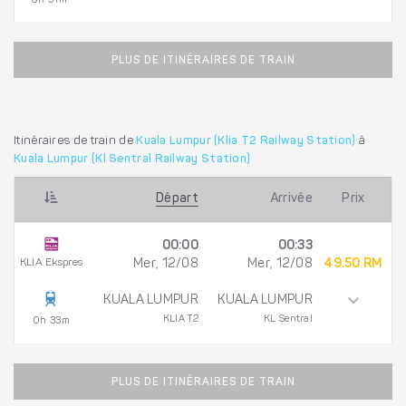
0h 31m
PLUS DE ITINÉRAIRES DE TRAIN
Itinéraires de train de
Kuala Lumpur (Klia T2 Railway Station)
à
Kuala Lumpur (Kl Sentral Railway Station)
Départ
Arrivée
Prix
00:00
00:33
KLIA Ekspres
Mer, 12/08
Mer, 12/08
49.50 RM
KUALA LUMPUR
KUALA LUMPUR
KLIA T2
KL Sentral
0h 33m
PLUS DE ITINÉRAIRES DE TRAIN