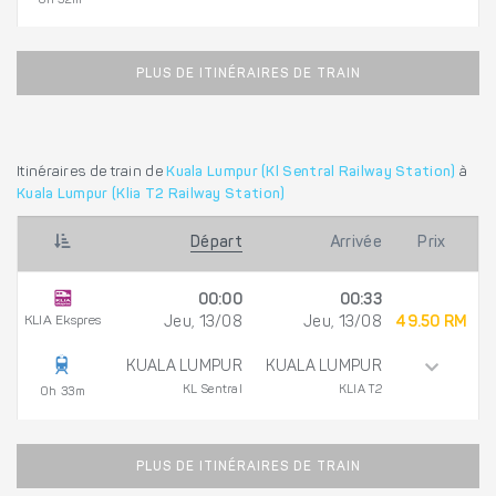
0h 32m
PLUS DE ITINÉRAIRES DE TRAIN
Itinéraires de train de
Kuala Lumpur (Kl Sentral Railway Station)
à
Kuala Lumpur (Klia T2 Railway Station)
Départ
Arrivée
Prix
00:00
00:33
KLIA Ekspres
Jeu, 13/08
Jeu, 13/08
49.50 RM
KUALA LUMPUR
KUALA LUMPUR
KL Sentral
KLIA T2
0h 33m
PLUS DE ITINÉRAIRES DE TRAIN