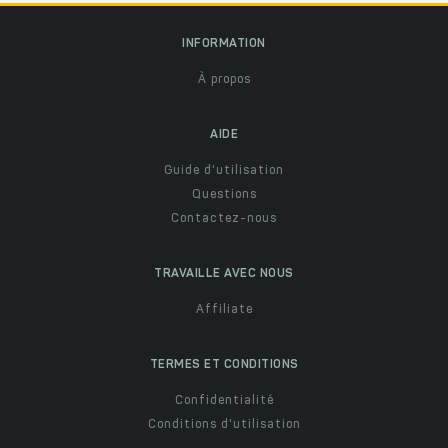
INFORMATION
À propos
AIDE
Guide d'utilisation
Questions
Contactez-nous
TRAVAILLE AVEC NOUS
Affiliate
TERMES ET CONDITIONS
Confidentialité
Conditions d'utilisation