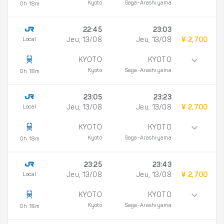
Kyoto
Saga-Arashiyama
0h 18m
22:45
23:03
Local
Jeu, 13/08
Jeu, 13/08
¥ 2,700
KYOTO
KYOTO
Kyoto
Saga-Arashiyama
0h 18m
23:05
23:23
Local
Jeu, 13/08
Jeu, 13/08
¥ 2,700
KYOTO
KYOTO
Kyoto
Saga-Arashiyama
0h 18m
23:25
23:43
Local
Jeu, 13/08
Jeu, 13/08
¥ 2,700
KYOTO
KYOTO
Kyoto
Saga-Arashiyama
0h 18m