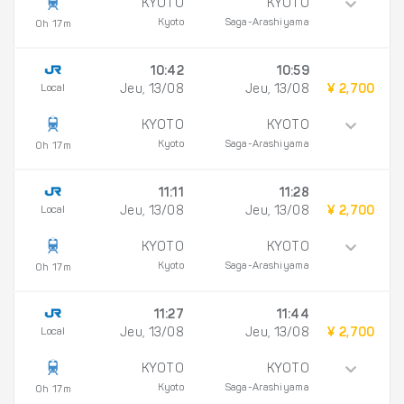
KYOTO
KYOTO
Kyoto
Saga-Arashiyama
0h 17m
10:42
10:59
Local
Jeu, 13/08
Jeu, 13/08
¥ 2,700
KYOTO
KYOTO
Kyoto
Saga-Arashiyama
0h 17m
11:11
11:28
Local
Jeu, 13/08
Jeu, 13/08
¥ 2,700
KYOTO
KYOTO
Kyoto
Saga-Arashiyama
0h 17m
11:27
11:44
Local
Jeu, 13/08
Jeu, 13/08
¥ 2,700
KYOTO
KYOTO
Kyoto
Saga-Arashiyama
0h 17m