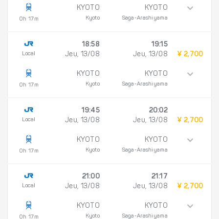
KYOTO
KYOTO
Kyoto
Saga-Arashiyama
0h 17m
18:58
19:15
Local
Jeu, 13/08
Jeu, 13/08
¥ 2,700
KYOTO
KYOTO
Kyoto
Saga-Arashiyama
0h 17m
19:45
20:02
Local
Jeu, 13/08
Jeu, 13/08
¥ 2,700
KYOTO
KYOTO
Kyoto
Saga-Arashiyama
0h 17m
21:00
21:17
Local
Jeu, 13/08
Jeu, 13/08
¥ 2,700
KYOTO
KYOTO
Kyoto
Saga-Arashiyama
0h 17m