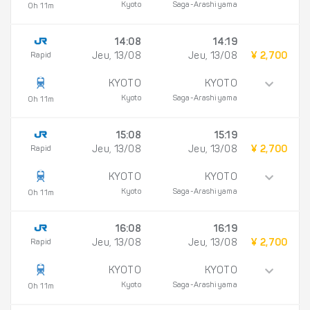
Kyoto
Saga-Arashiyama
0h 11m
14:08
14:19
Rapid
Jeu, 13/08
Jeu, 13/08
¥ 2,700
KYOTO
KYOTO
Kyoto
Saga-Arashiyama
0h 11m
15:08
15:19
Rapid
Jeu, 13/08
Jeu, 13/08
¥ 2,700
KYOTO
KYOTO
Kyoto
Saga-Arashiyama
0h 11m
16:08
16:19
Rapid
Jeu, 13/08
Jeu, 13/08
¥ 2,700
KYOTO
KYOTO
Kyoto
Saga-Arashiyama
0h 11m