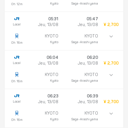
Kyoto
Saga-Arashiyama
0h 12m
05:31
05:47
Local
Jeu, 13/08
Jeu, 13/08
¥ 2,700
KYOTO
KYOTO
Kyoto
Saga-Arashiyama
0h 16m
06:04
06:20
Local
Jeu, 13/08
Jeu, 13/08
¥ 2,700
KYOTO
KYOTO
Kyoto
Saga-Arashiyama
0h 16m
06:23
06:39
Local
Jeu, 13/08
Jeu, 13/08
¥ 2,700
KYOTO
KYOTO
Kyoto
Saga-Arashiyama
0h 16m