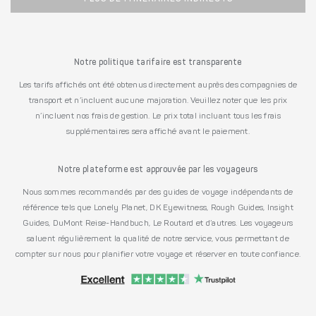
Notre politique tarifaire est transparente
Les tarifs affichés ont été obtenus directement auprès des compagnies de
transport et n’incluent aucune majoration. Veuillez noter que les prix
n’incluent nos frais de gestion. Le prix total incluant tous les frais
supplémentaires sera affiché avant le paiement.
Notre plateforme est approuvée par les voyageurs
Nous sommes recommandés par des guides de voyage indépendants de
référence tels que Lonely Planet, DK Eyewitness, Rough Guides, Insight
Guides, DuMont Reise-Handbuch, Le Routard et d’autres. Les voyageurs
saluent régulièrement la qualité de notre service, vous permettant de
compter sur nous pour planifier votre voyage et réserver en toute confiance.