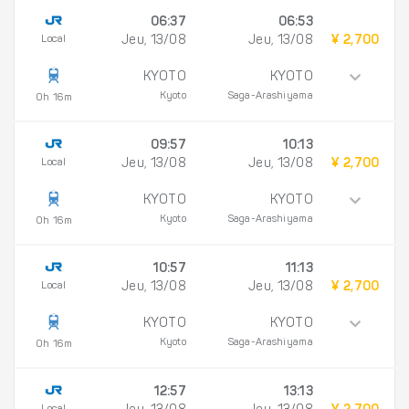
06:37
06:53
Local
Jeu, 13/08
Jeu, 13/08
¥ 2,700
KYOTO
KYOTO
Kyoto
Saga-Arashiyama
0h 16m
09:57
10:13
Local
Jeu, 13/08
Jeu, 13/08
¥ 2,700
KYOTO
KYOTO
Kyoto
Saga-Arashiyama
0h 16m
10:57
11:13
Local
Jeu, 13/08
Jeu, 13/08
¥ 2,700
KYOTO
KYOTO
Kyoto
Saga-Arashiyama
0h 16m
12:57
13:13