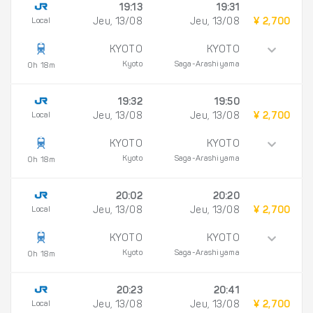
19:13
19:31
Local
Jeu, 13/08
Jeu, 13/08
¥ 2,700
KYOTO
KYOTO
Kyoto
Saga-Arashiyama
0h 18m
19:32
19:50
Local
Jeu, 13/08
Jeu, 13/08
¥ 2,700
KYOTO
KYOTO
Kyoto
Saga-Arashiyama
0h 18m
20:02
20:20
Local
Jeu, 13/08
Jeu, 13/08
¥ 2,700
KYOTO
KYOTO
Kyoto
Saga-Arashiyama
0h 18m
20:23
20:41
Local
Jeu, 13/08
Jeu, 13/08
¥ 2,700