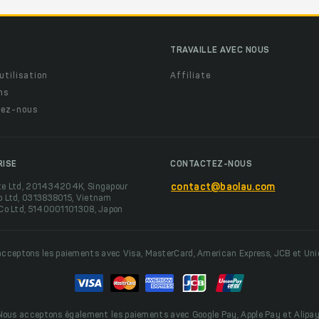
TRAVAILLE AVEC NOUS
utilisation
Affiliate
ns
ez-nous
RISE
CONTACTEZ-NOUS
te Ltd, 201434204K, Singapour
contact@baolau.com
o Ltd, 0313838015, Vietnam
 Co Ltd, 5140001101308, Japon
cceptons les paiements avec Visa, MasterCard, American Express, JCB et Un
Nous acceptons également les paiements avec Google Pay, Apple Pay et Alipay