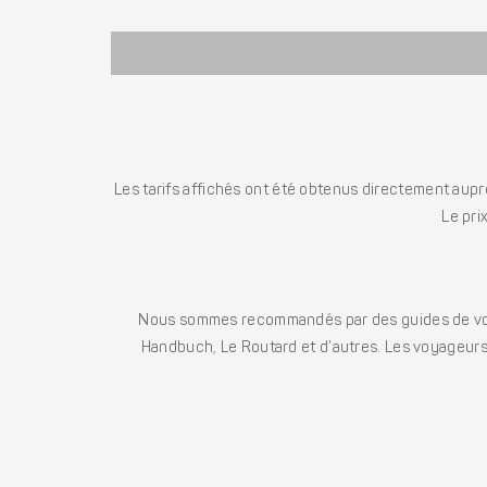
Les tarifs affichés ont été obtenus directement auprè
Le pri
Nous sommes recommandés par des guides de voya
Handbuch, Le Routard et d’autres. Les voyageurs 