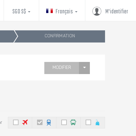
SGD S$
Français
M'identifier
CONFIRMATION
MODIFIER
ar