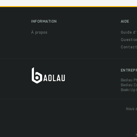
INFORMATION
AIDE
À propos
Guide d'
Questio
Contact
ENTREP
Baolau P
Baolau C
Boeki Up
Nous a