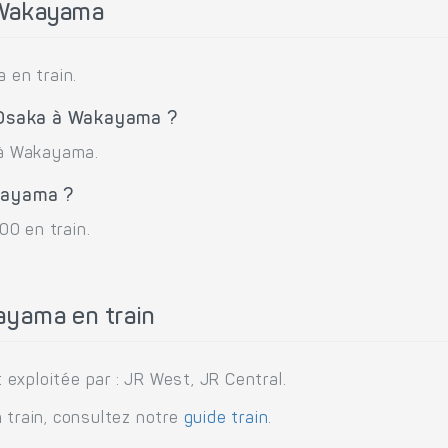
 Wakayama
en train.
e Osaka à Wakayama ?
a à Wakayama.
kayama ?
0 en train.
ayama en train
exploitée par : JR West, JR Central.
 train, consultez notre
guide train
.