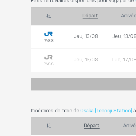
Pass ferroviaires disponibles pour voyager de
Départ
Arrivé
Jeu, 13/08
Jeu, 13/0
PASS
Jeu, 13/08
Lun, 17/0
PASS
Itinéraires de train de
Osaka (Tennoji Station)
Départ
Arriv