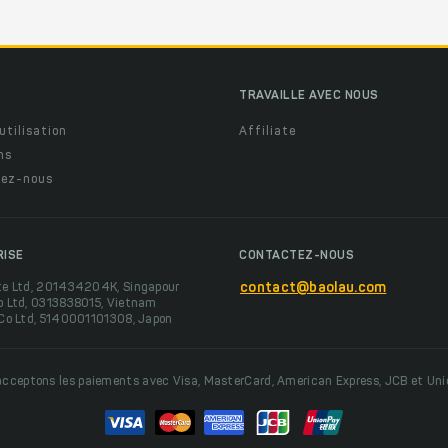
TRAVAILLE AVEC NOUS
utilisation
Affiliate
ns
ez-nous
RISE
CONTACTEZ-NOUS
te Ltd, 201434204K, Singapour
contact@baolau.com
o Ltd, 0313838015, Vietnam
 Co Ltd, 5140001101308, Japon
cceptons les paiements avec Visa, MasterCard, American Express, JCB et Un