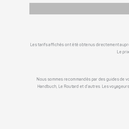
Les tarifs affichés ont été obtenus directement auprè
Le pri
Nous sommes recommandés par des guides de voya
Handbuch, Le Routard et d’autres. Les voyageurs 