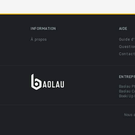
INFORMATION
AIDE
À propos
Guide d'
Questio
Contact
ENTREP
Baolau P
Baolau C
Boeki Up
Nous a