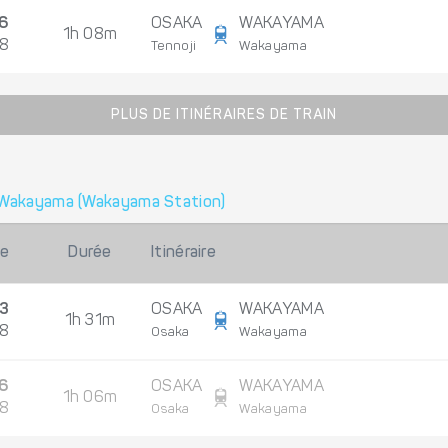
6
OSAKA
WAKAYAMA
1h 08m
08
Tennoji
Wakayama
PLUS DE ITINÉRAIRES DE TRAIN
Wakayama (Wakayama Station)
ée
Durée
Itinéraire
3
OSAKA
WAKAYAMA
1h 31m
08
Osaka
Wakayama
6
OSAKA
WAKAYAMA
1h 06m
08
Osaka
Wakayama