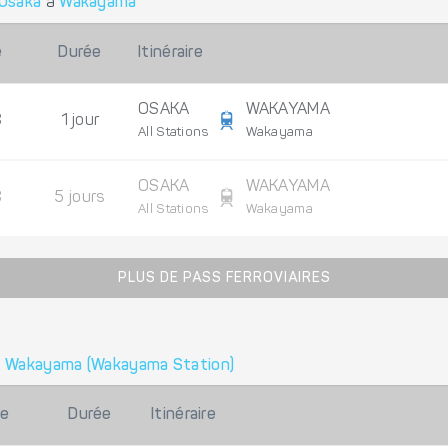
Osaka
à
Wakayama
e
Durée
Itinéraire
OSAKA
WAKAYAMA
8
1 jour
All Stations
Wakayama
OSAKA
WAKAYAMA
8
5 jours
All Stations
Wakayama
PLUS DE PASS FERROVIAIRES
à
Wakayama (Wakayama Station)
ée
Durée
Itinéraire