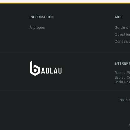
INFORMATION
AIDE
À propos
Guide d'
Questio
Contact
ENTREP
Baolau P
Baolau C
Boeki Up
Nous a