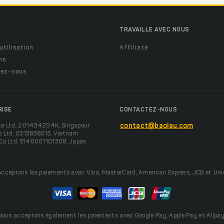
TRAVAILLE AVEC NOUS
utilisation
Affiliate
ns
ez-nous
RISE
CONTACTEZ-NOUS
te Ltd, 201434204K, Singapour
contact@baolau.com
o Ltd, 0313838015, Vietnam
 Co Ltd, 5140001101308, Japon
cceptons les paiements avec Visa, MasterCard, American Express, JCB et Un
Nous acceptons également les paiements avec Google Pay, Apple Pay et Alipay