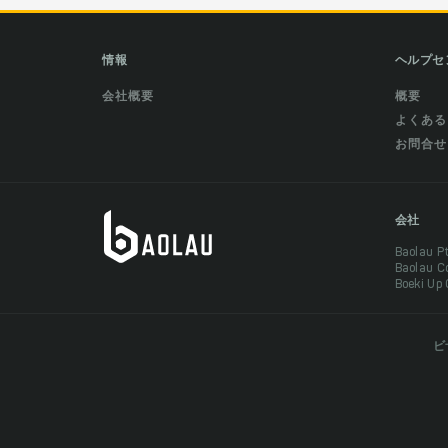
情報
ヘルプセ
会社概要
概要
よくある
お問合せ
会社
Baolau 
Baolau 
Boeki Up
ビ