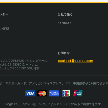
ンター
当社で働く
Affiliate
ご質問
お問合せ
Pte Ltd, 201434204K, シンガポール
contact@baolau.com
Co Ltd, 0313838015, ベトナム
 Co Ltd, 5140001101308, 日本
ザ、マスターカード、アメリカンエキスプレス、JCB、中国銀聯がご利用できま
Google Pay、Apple Pay、Alipayによるオンライン決済もご利用できます。