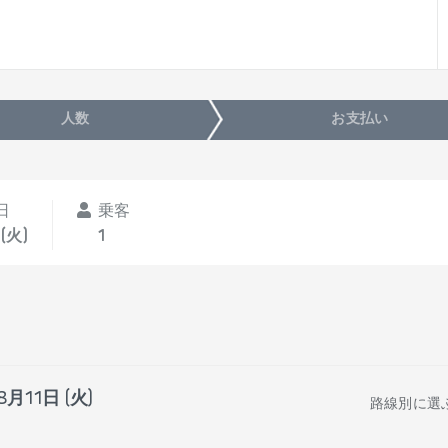
人数
お支払い
日
乗客
(火)
1
8月11日 (火)
路線別に選