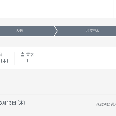
人数
お支払い
日
乗客
 (木)
1
8月13日 (木)
路線別に選