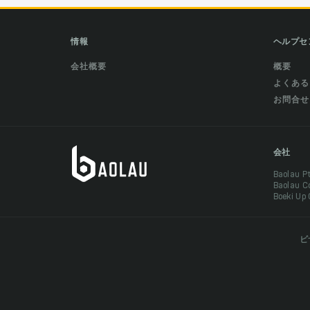
情報
ヘルプセ
会社概要
概要
よくある
お問合せ
会社
Baolau 
Baolau 
Boeki Up
ビ