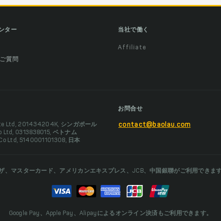
ンター
当社で働く
Affiliate
ご質問
お問合せ
Pte Ltd, 201434204K, シンガポール
contact@baolau.com
Co Ltd, 0313838015, ベトナム
 Co Ltd, 5140001101308, 日本
ザ、マスターカード、アメリカンエキスプレス、JCB、中国銀聯がご利用できま
Google Pay、Apple Pay、Alipayによるオンライン決済もご利用できます。