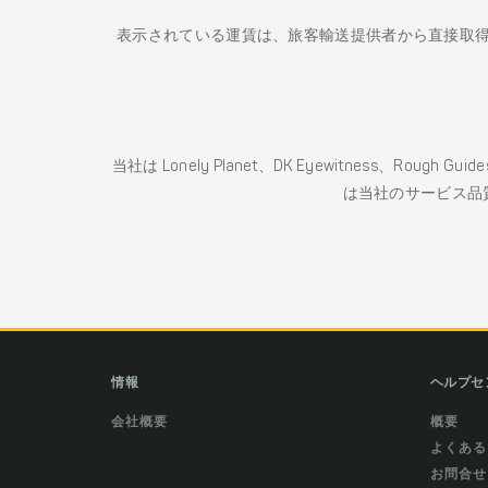
表示されている運賃は、旅客輸送提供者から直接取
当社は Lonely Planet、DK Eyewitness、Roug
は当社のサービス品
情報
ヘルプセ
会社概要
概要
よくある
お問合せ