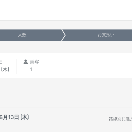
人数
お支払い
日
乗客
 (木)
1
8月13日 (木)
路線別に選