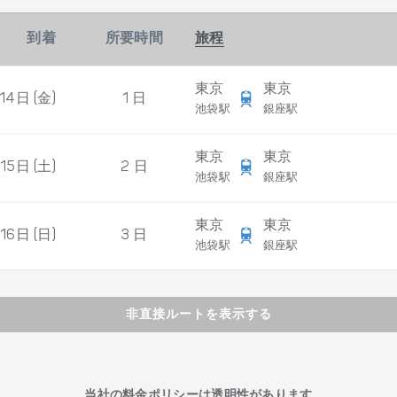
到着
所要時間
旅程
東京
東京
14日 (金)
1 日
池袋駅
銀座駅
東京
東京
15日 (土)
2 日
池袋駅
銀座駅
東京
東京
16日 (日)
3 日
池袋駅
銀座駅
非直接ルートを表示する
当社の料金ポリシーは透明性があります