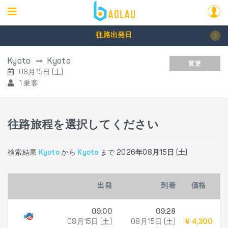
往路出発日
Kyoto
Kyoto
変更
08月15日 (土)
1 乗客
往路旅程を選択してください
検索結果
Kyoto
から
Kyoto
まで
2026年08月15日 (土)
出発
到着
価格
09:00
09:28
08月15日 (土)
08月15日 (土)
¥ 4,300