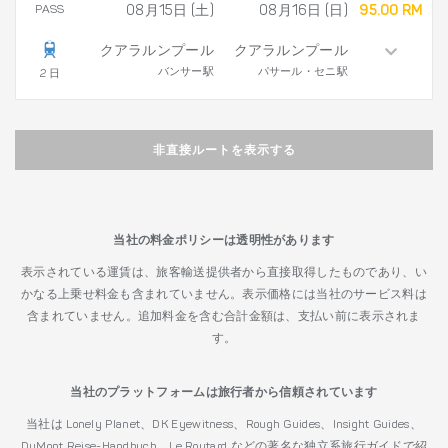
PASS
08月15日 (土)
08月16日 (日)
95.00 RM
クアラルンプール
クアラルンプール
バンサー駅
パサール・セニ駅
2 日
非直接ルートを表示する
当社の料金ポリシーは透明性があります
表示されている運賃は、旅客輸送提供者から直接取得したものであり、い
かなる上乗せ料金も含まれていません。表示価格には当社のサービス料は
含まれていません。追加料金を含む合計金額は、支払い前に表示されま
す。
当社のプラットフォームは旅行者から信頼されています
当社は Lonely Planet、DK Eyewitness、Rough Guides、Insight Guides、
DuMont Reise-Handbuch、Le Routard などの著名な独立系旅行ガイドで紹