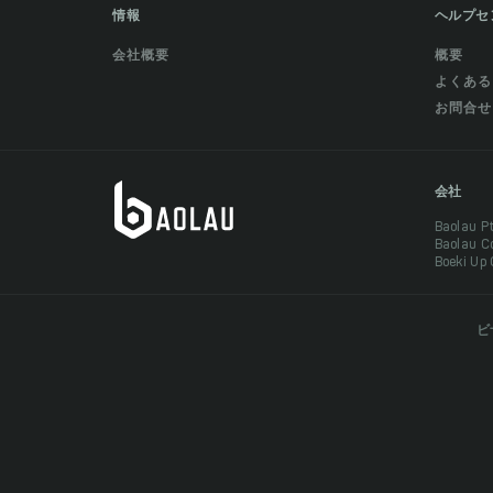
情報
ヘルプセ
会社概要
概要
よくある
お問合せ
会社
Baolau 
Baolau 
Boeki Up
ビ