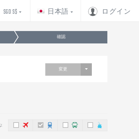
SGD S$
日本語
ログイン
確認
変更
ぶ