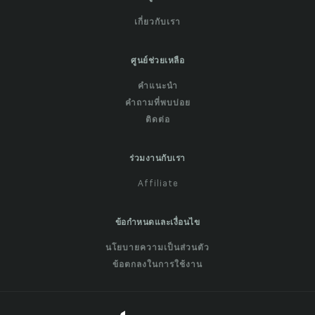
เกี่ยวกับเรา
ศูนย์ช่วยเหลือ
คำแนะนำ
คำถามที่พบบ่อย
ติดต่อ
ร่วมงานกับเรา
Affiliate
ข้อกำหนดและเงื่อนไข
นโยบายความเป็นส่วนตัว
ข้อตกลงในการใช้งาน