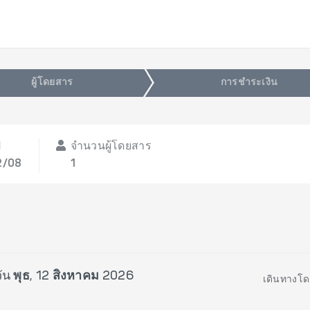
ผู้โดยสาร
การชำระเงิน
ป
จำนวนผู้โดยสาร
12/08
1
ัน
พุธ, 12 สิงหาคม 2026
เดินทางโด