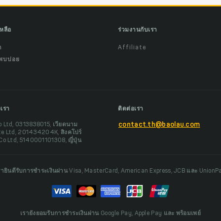
เหลือ
ร่วมงานกับเรา
ำ
Affiliate
พบบ่อย
งเรา
ติดต่อเรา
o Ltd, 0313838015, เวียดนาม
contact.th@baolau.com
te Ltd, 201434204K, สิงคโปร์
Co Ltd, 5140001101308, ญี่ปุ่น
รายินดีรับการชำระเงินผ่าน Visa, MasterCard, American Express, JCB และ UnionP
เรายังยอมรับการชำระเงินผ่าน Google Pay, Apple Pay และ พร้อมเพย์