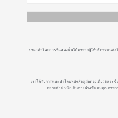
ราคาค่าโดยสารที่แสดงนั้นได้มาจากผู้ให้บริการขนส่ง
เราได้รับการแนะนำโดยหนังสือคู่มือท่องเที่ยวอิสระช
หลายสำนัก นักเดินทางต่างชื่นชมคุณภาพกา