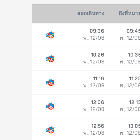
ออกเดินทาง
ถึงที่หมา
09:36
09:4
พ., 12/08
พ., 12/0
10:26
10:3
พ., 12/08
พ., 12/0
11:16
11:2
พ., 12/08
พ., 12/0
12:06
12:1
พ., 12/08
พ., 12/0
12:56
13:0
พ., 12/08
พ., 12/0