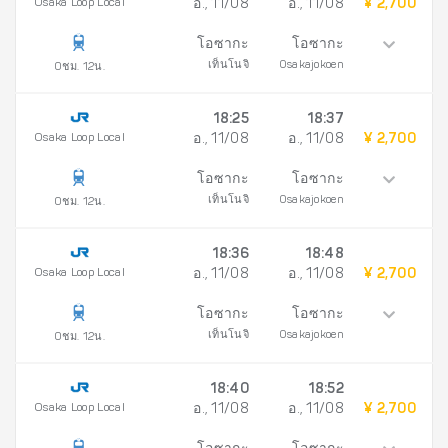
Osaka Loop Local
อ., 11/08
อ., 11/08
¥ 2,700
โอซากะ
โอซากะ
เท็นโนจิ
Osakajokoen
0ชม. 12น.
18:25
18:37
Osaka Loop Local
อ., 11/08
อ., 11/08
¥ 2,700
โอซากะ
โอซากะ
เท็นโนจิ
Osakajokoen
0ชม. 12น.
18:36
18:48
Osaka Loop Local
อ., 11/08
อ., 11/08
¥ 2,700
โอซากะ
โอซากะ
เท็นโนจิ
Osakajokoen
0ชม. 12น.
18:40
18:52
Osaka Loop Local
อ., 11/08
อ., 11/08
¥ 2,700