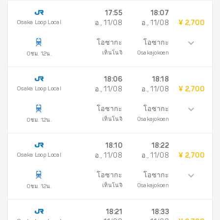
17:55
18:07
Osaka Loop Local
อ., 11/08
อ., 11/08
¥ 2,700
โอซากะ
โอซากะ
เท็นโนจิ
Osakajokoen
0ชม. 12น.
18:06
18:18
Osaka Loop Local
อ., 11/08
อ., 11/08
¥ 2,700
โอซากะ
โอซากะ
เท็นโนจิ
Osakajokoen
0ชม. 12น.
18:10
18:22
Osaka Loop Local
อ., 11/08
อ., 11/08
¥ 2,700
โอซากะ
โอซากะ
เท็นโนจิ
Osakajokoen
0ชม. 12น.
18:21
18:33