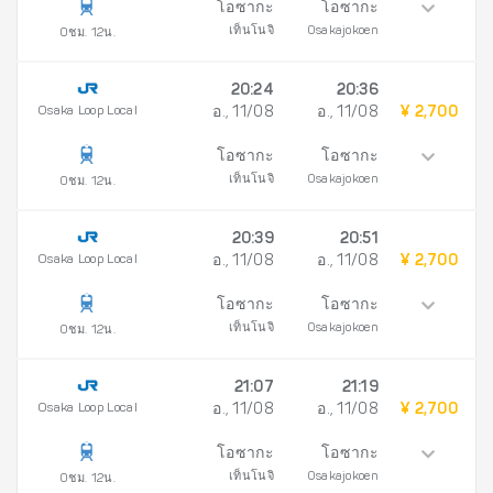
โอซากะ
โอซากะ
เท็นโนจิ
Osakajokoen
0ชม. 12น.
20:24
20:36
Osaka Loop Local
อ., 11/08
อ., 11/08
¥ 2,700
โอซากะ
โอซากะ
เท็นโนจิ
Osakajokoen
0ชม. 12น.
20:39
20:51
Osaka Loop Local
อ., 11/08
อ., 11/08
¥ 2,700
โอซากะ
โอซากะ
เท็นโนจิ
Osakajokoen
0ชม. 12น.
21:07
21:19
Osaka Loop Local
อ., 11/08
อ., 11/08
¥ 2,700
โอซากะ
โอซากะ
เท็นโนจิ
Osakajokoen
0ชม. 12น.