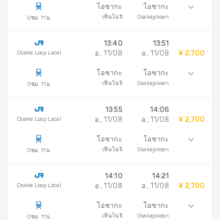
โอซากะ
โอซากะ
เท็นโนจิ
Osakajokoen
0ชม. 11น.
13:40
13:51
Osaka Loop Local
อ., 11/08
อ., 11/08
¥ 2,700
โอซากะ
โอซากะ
เท็นโนจิ
Osakajokoen
0ชม. 11น.
13:55
14:06
Osaka Loop Local
อ., 11/08
อ., 11/08
¥ 2,700
โอซากะ
โอซากะ
เท็นโนจิ
Osakajokoen
0ชม. 11น.
14:10
14:21
Osaka Loop Local
อ., 11/08
อ., 11/08
¥ 2,700
โอซากะ
โอซากะ
เท็นโนจิ
Osakajokoen
0ชม. 11น.