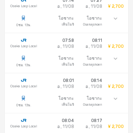
07:14
07:27
Osaka Loop Local
อ., 11/08
อ., 11/08
¥ 2,700
โอซากะ
โอซากะ
เท็นโนจิ
Osakajokoen
0ชม. 13น.
07:58
08:11
Osaka Loop Local
อ., 11/08
อ., 11/08
¥ 2,700
โอซากะ
โอซากะ
เท็นโนจิ
Osakajokoen
0ชม. 13น.
08:01
08:14
Osaka Loop Local
อ., 11/08
อ., 11/08
¥ 2,700
โอซากะ
โอซากะ
เท็นโนจิ
Osakajokoen
0ชม. 13น.
08:04
08:17
Osaka Loop Local
อ., 11/08
อ., 11/08
¥ 2,700