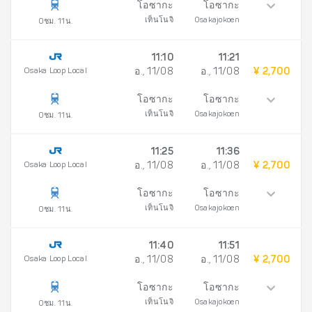
โอซากะ
โอซากะ
เท็นโนจิ
Osakajokoen
0ชม. 11น.
11:10
11:21
Osaka Loop Local
อ., 11/08
อ., 11/08
¥ 2,700
โอซากะ
โอซากะ
เท็นโนจิ
Osakajokoen
0ชม. 11น.
11:25
11:36
Osaka Loop Local
อ., 11/08
อ., 11/08
¥ 2,700
โอซากะ
โอซากะ
เท็นโนจิ
Osakajokoen
0ชม. 11น.
11:40
11:51
Osaka Loop Local
อ., 11/08
อ., 11/08
¥ 2,700
โอซากะ
โอซากะ
เท็นโนจิ
Osakajokoen
0ชม. 11น.