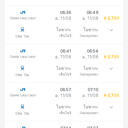
06:36
06:49
Osaka Loop Local
อ., 11/08
อ., 11/08
¥ 2,700
โอซากะ
โอซากะ
เท็นโนจิ
Osakajokoen
0ชม. 13น.
06:41
06:54
Osaka Loop Local
อ., 11/08
อ., 11/08
¥ 2,700
โอซากะ
โอซากะ
เท็นโนจิ
Osakajokoen
0ชม. 13น.
06:57
07:10
Osaka Loop Local
อ., 11/08
อ., 11/08
¥ 2,700
โอซากะ
โอซากะ
เท็นโนจิ
Osakajokoen
0ชม. 13น.