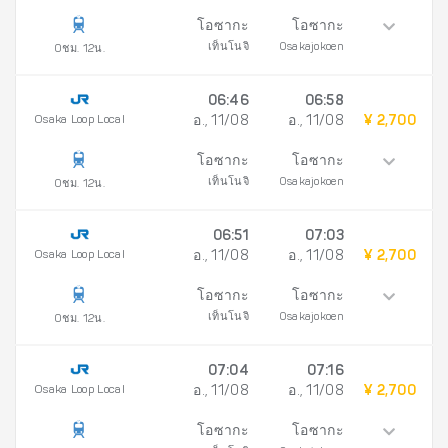
โอซากะ
โอซากะ
เท็นโนจิ
Osakajokoen
0ชม. 12น.
06:46
06:58
Osaka Loop Local
อ., 11/08
อ., 11/08
¥ 2,700
โอซากะ
โอซากะ
เท็นโนจิ
Osakajokoen
0ชม. 12น.
06:51
07:03
Osaka Loop Local
อ., 11/08
อ., 11/08
¥ 2,700
โอซากะ
โอซากะ
เท็นโนจิ
Osakajokoen
0ชม. 12น.
07:04
07:16
Osaka Loop Local
อ., 11/08
อ., 11/08
¥ 2,700
โอซากะ
โอซากะ