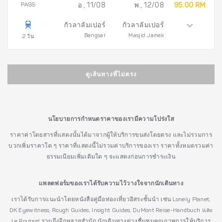
PASS
อ., 11/08
พ., 12/08
95.00 RM
กัวลาลัมเปอร์
กัวลาลัมเปอร์
Bangsar
Masjid Jamek
2 วัน
ดูเส้นทางที่ไม่ตรง
นโยบายการกำหนดราคาของเรามีความโปร่งใส
ราคาค่าโดยสารที่แสดงนั้นได้มาจากผู้ให้บริการขนส่งโดยตรง และไม่รวมการ
บวกเพิ่มราคาใด ๆ ราคาที่แสดงนี้ไม่รวมค่าบริการของเรา ราคาทั้งหมดรวมค่า
ธรรมเนียมเพิ่มเติมใด ๆ จะแสดงก่อนการชำระเงิน
แพลตฟอร์มของเราได้รับความไว้วางใจจากนักเดินทาง
เราได้รับการแนะนำโดยหนังสือคู่มือท่องเที่ยวอิสระชั้นนำ เช่น Lonely Planet,
DK Eyewitness, Rough Guides, Insight Guides, DuMont Reise-Handbuch และ
Le Routard รวมถึงอีกหลายสำนัก นักเดินทางต่างชื่นชมคุณภาพการให้บริการ