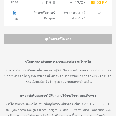
PASS
อ., 11/08
พ., 12/08
95.00 RM
กัวลาลัมเปอร์
กัวลาลัมเปอร์
Bangsar
ปาซาร์เซนี
2 วัน
ดูเส้นทางที่ไม่ตรง
นโยบายการกำหนดราคาของเรามีความโปร่งใส
ราคาค่าโดยสารที่แสดงนั้นได้มาจากผู้ให้บริการขนส่งโดยตรง และไม่รวมการ
บวกเพิ่มราคาใด ๆ ราคาที่แสดงนี้ไม่รวมค่าบริการของเรา ราคาทั้งหมดรวมค่า
ธรรมเนียมเพิ่มเติมใด ๆ จะแสดงก่อนการชำระเงิน
แพลตฟอร์มของเราได้รับความไว้วางใจจากนักเดินทาง
เราได้รับการแนะนำโดยหนังสือคู่มือท่องเที่ยวอิสระชั้นนำ เช่น Lonely Planet,
DK Eyewitness, Rough Guides, Insight Guides, DuMont Reise-Handbuch และ
Le Routard รวมถึงอีกหลายสำนัก นักเดินทางต่างชื่นชมคุณภาพการให้บริการ