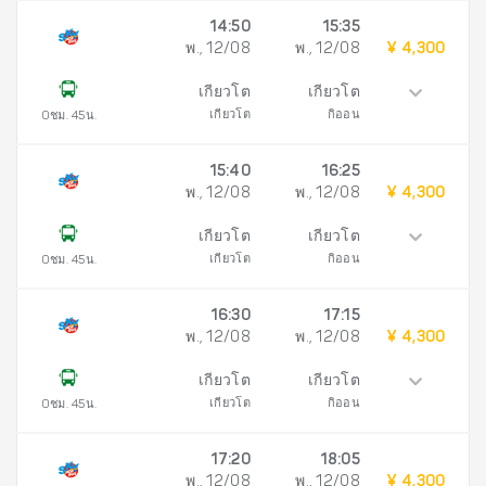
14:50
15:35
พ., 12/08
พ., 12/08
¥ 4,300
เกียวโต
เกียวโต
เกียวโต
กิออน
0ชม. 45น.
15:40
16:25
พ., 12/08
พ., 12/08
¥ 4,300
เกียวโต
เกียวโต
เกียวโต
กิออน
0ชม. 45น.
16:30
17:15
พ., 12/08
พ., 12/08
¥ 4,300
เกียวโต
เกียวโต
เกียวโต
กิออน
0ชม. 45น.
17:20
18:05
พ., 12/08
พ., 12/08
¥ 4,300