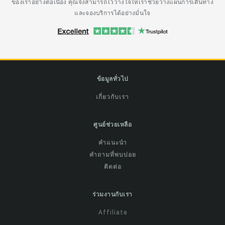
ของเราอย่างต่อเนื่อง คุณจึงสามารถไว้วางใจให้เราช่วยวางแผนการเดินทาง
และจองบริการได้อย่างมั่นใจ
ข้อมูลทั่วไป
เกี่ยวกับเรา
ศูนย์ช่วยเหลือ
คำแนะนำ
คำถามที่พบบ่อย
ติดต่อ
ร่วมงานกับเรา
Affiliate