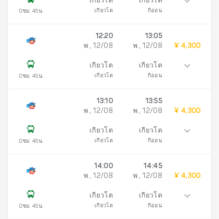
เกียวโต
เกียวโต
เกียวโต
กิออน
0ชม. 45น.
12:20
13:05
พ., 12/08
พ., 12/08
¥ 4,300
เกียวโต
เกียวโต
เกียวโต
กิออน
0ชม. 45น.
13:10
13:55
พ., 12/08
พ., 12/08
¥ 4,300
เกียวโต
เกียวโต
เกียวโต
กิออน
0ชม. 45น.
14:00
14:45
พ., 12/08
พ., 12/08
¥ 4,300
เกียวโต
เกียวโต
เกียวโต
กิออน
0ชม. 45น.