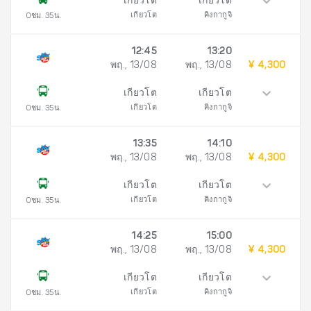
เกียวโต
เกียวโต
เกียวโต
คิงกากูจิ
0ชม. 35น.
12:45
13:20
พฤ., 13/08
พฤ., 13/08
¥ 4,300
เกียวโต
เกียวโต
เกียวโต
คิงกากูจิ
0ชม. 35น.
13:35
14:10
พฤ., 13/08
พฤ., 13/08
¥ 4,300
เกียวโต
เกียวโต
เกียวโต
คิงกากูจิ
0ชม. 35น.
14:25
15:00
พฤ., 13/08
พฤ., 13/08
¥ 4,300
เกียวโต
เกียวโต
เกียวโต
คิงกากูจิ
0ชม. 35น.