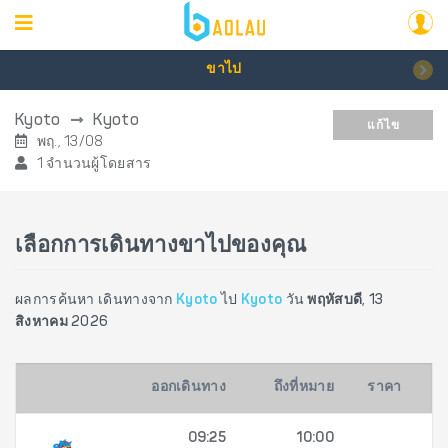
ขาไป
Kyoto
Kyoto
แก้ไข
พฤ., 13/08
1 จำนวนผู้โดยสาร
เลือกการเดินทางขาไปของคุณ
ผลการค้นหา เดินทางจาก
Kyoto
ไป
Kyoto
วัน
พฤหัสบดี, 13
สิงหาคม 2026
ออกเดินทาง
ถึงที่หมาย
ราคา
09:25
10:00