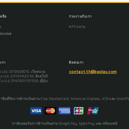
เหลือ
ร่วมงานกับเรา
ำ
Affiliate
พบบ่อย
งเรา
ติดต่อเรา
o Ltd, 0313838015, เวียดนาม
contact.th@baolau.com
te Ltd, 201434204K, สิงคโปร์
Co Ltd, 5140001101308, ญี่ปุ่น
รายินดีรับการชำระเงินผ่าน Visa, MasterCard, American Express, JCB และ UnionP
เรายังยอมรับการชำระเงินผ่าน Google Pay, Apple Pay และ พร้อมเพย์