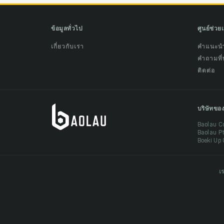
ข้อมูลทั่วไป
ศูนย์ช่วย
เกี่ยวกับเรา
คำแนะน
คำถามที่
ติดต่อ
บริษัทขอ
Baolau C
Baolau P
Boeki Up 
เ