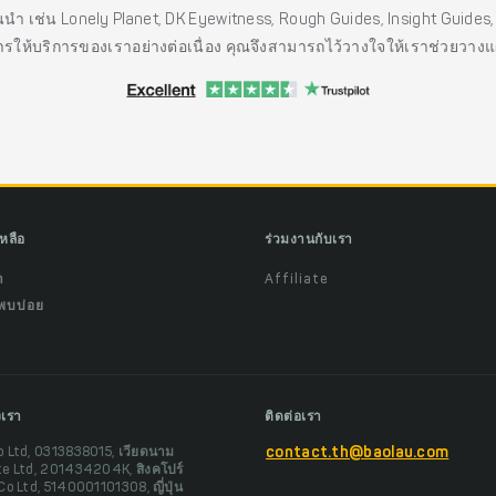
ั้นนำ เช่น Lonely Planet, DK Eyewitness, Rough Guides, Insight Guid
รให้บริการของเราอย่างต่อเนื่อง คุณจึงสามารถไว้วางใจให้เราช่วยวาง
เหลือ
ร่วมงานกับเรา
ำ
Affiliate
พบบ่อย
งเรา
ติดต่อเรา
o Ltd, 0313838015, เวียดนาม
contact.th@baolau.com
te Ltd, 201434204K, สิงคโปร์
Co Ltd, 5140001101308, ญี่ปุ่น