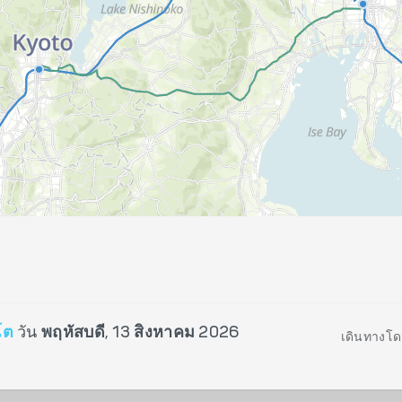
โต
วัน
พฤหัสบดี, 13 สิงหาคม 2026
เดินทางโด