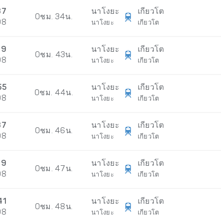
37
นาโงยะ
เกียวโต
0ชม. 34น.
08
นาโงยะ
เกียวโต
19
นาโงยะ
เกียวโต
0ชม. 43น.
08
นาโงยะ
เกียวโต
55
นาโงยะ
เกียวโต
0ชม. 44น.
08
นาโงยะ
เกียวโต
37
นาโงยะ
เกียวโต
0ชม. 46น.
08
นาโงยะ
เกียวโต
49
นาโงยะ
เกียวโต
0ชม. 47น.
08
นาโงยะ
เกียวโต
41
นาโงยะ
เกียวโต
0ชม. 48น.
08
นาโงยะ
เกียวโต