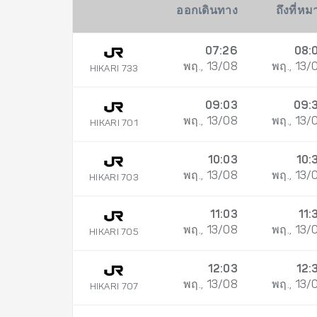
ออกเดินทาง
ถึงที่หม
07:26
08:
พฤ., 13/08
พฤ., 13/
HIKARI 733
09:03
09:
พฤ., 13/08
พฤ., 13/
HIKARI 701
10:03
10:
พฤ., 13/08
พฤ., 13/
HIKARI 703
11:03
11:
พฤ., 13/08
พฤ., 13/
HIKARI 705
12:03
12:
พฤ., 13/08
พฤ., 13/
HIKARI 707