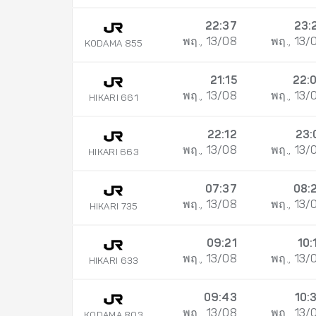
22:37
23:
พฤ., 13/08
พฤ., 13/
KODAMA 855
21:15
22:
พฤ., 13/08
พฤ., 13/
HIKARI 661
22:12
23:
พฤ., 13/08
พฤ., 13/
HIKARI 663
07:37
08:
พฤ., 13/08
พฤ., 13/
HIKARI 735
09:21
10:
พฤ., 13/08
พฤ., 13/
HIKARI 633
09:43
10:
พฤ., 13/08
พฤ., 13/
KODAMA 803