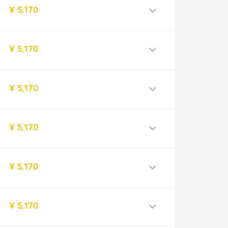
¥ 5,170
¥ 5,170
¥ 5,170
¥ 5,170
¥ 5,170
¥ 5,170