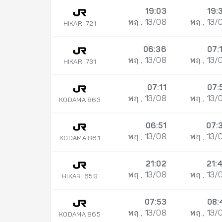
19:03
19:
พฤ., 13/08
พฤ., 13/
HIKARI 721
06:36
07:
พฤ., 13/08
พฤ., 13/
HIKARI 731
07:11
07:
พฤ., 13/08
พฤ., 13/
KODAMA 863
06:51
07:
พฤ., 13/08
พฤ., 13/
KODAMA 861
21:02
21:
พฤ., 13/08
พฤ., 13/
HIKARI 659
07:53
08:
พฤ., 13/08
พฤ., 13/
KODAMA 865