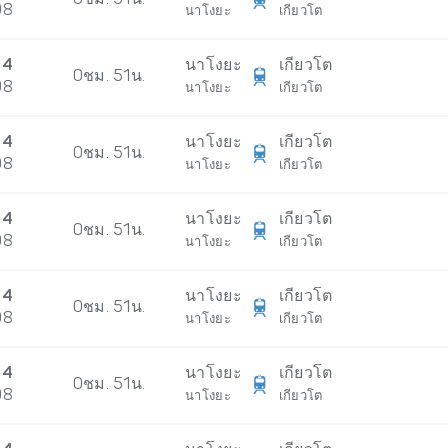
0ชม. 51น.
08
นาโงยะ
เกียวโต
34
นาโงยะ
เกียวโต
0ชม. 51น.
08
นาโงยะ
เกียวโต
34
นาโงยะ
เกียวโต
0ชม. 51น.
08
นาโงยะ
เกียวโต
34
นาโงยะ
เกียวโต
0ชม. 51น.
08
นาโงยะ
เกียวโต
34
นาโงยะ
เกียวโต
0ชม. 51น.
08
นาโงยะ
เกียวโต
34
นาโงยะ
เกียวโต
0ชม. 51น.
08
นาโงยะ
เกียวโต