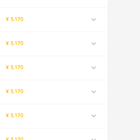
¥ 5,170
¥ 5,170
¥ 5,170
¥ 5,170
¥ 5,170