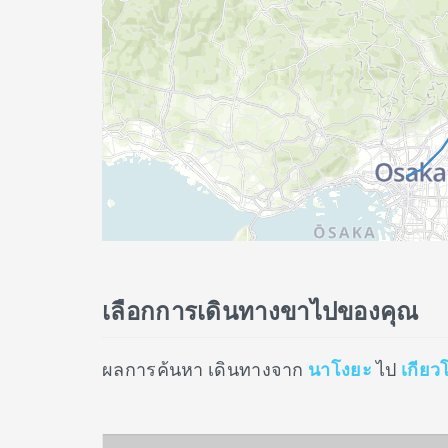
เลือกการเดินทางขาไปของคุณ
ผลการค้นหา เดินทางจาก
นาโงยะ
ไป
เกียว